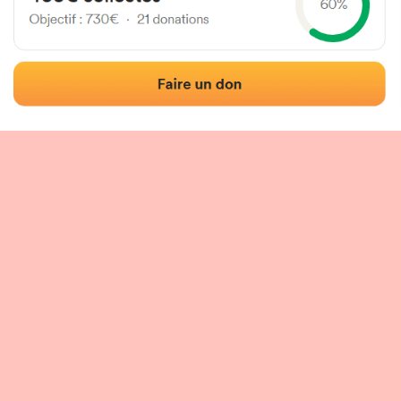
Localisation
Photos
Commentaires et avis
|
|
tion du fronton