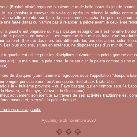
sque (Euskal pilota) regroupe plusieurs jeux de balle issus du jeu de paume.
, le jeu consiste à envoyer, de volée ou après un rebond, la pelote contre u
afin qu'elle retombe sur l'aire de jeu nommée cancha. Le point continue j
 une faute (falta) ou n'arrive pas à relancer la pelote avant le deuxième rebo
ur à gauche est originaire du Pays basque espagnol où il est nommé frontó
eu de la pelote », en basque. Il est constitué d'un mur de face, d'un mur laté
ur au fond. Il existe des murs très différents les uns des autres selon l'époq
on. Les plus anciens, situés en extérieur, ne disposent pas d'un mur du fond.
r à gauche est utilisé pour les disciplines suivantes : la paleta gomme creuse
ngueur) ; la main nue, la pala corta, la paleta cuir, la paleta gomme pleine et 
eur).
mbre de Basques (communément regroupés sous l'appellation "diaspora basqu
ur émigrer principalement en Amérique du Sud et aux États-Unis.
fois la « huitième province » du Pays basque, qui en compte sept (le Labou
la Navarre, la Biscaye, l'Alava et le Guipuscoa).
meut activement son identité au travers de ses activités tradtionnelles, co
 force basque et, bien sûr, la pelote basque.
s frontons mur à gauche
Ajouté(s) le 18 novembre 2020