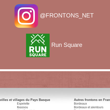
@FRONTONS_NET
Run Square
villes et villages du Pays Basque
Autres frontons en Fra
Espelette
Bordeaux
Itxassou
Bordeaux et alentours