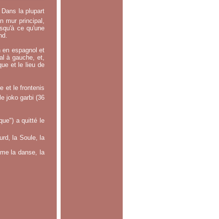
 Dans la plupart
n mur principal,
usqu'à ce qu'une
nd.
n en espagnol et
ral à gauche, et,
ue et le lieu de
 et le frontenis
le joko garbi (36
e") a quitté le
rd, la Soule, la
mme la danse, la