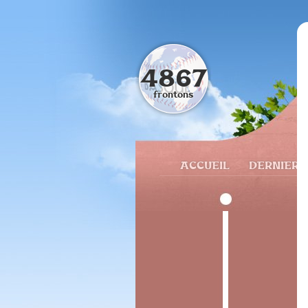
4867
frontons
ACCUEIL
DERNIERS