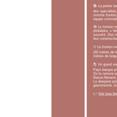
📚 La pelote ba
des spécialités
nommé fronton, 
équipe commette
🤓 Le fronton m
pilotaleku, « li
souvent, d'un m
leur constructi
⚾ Le fronton mu
(30 mètres de lo
mètres de longu
🌎 Un grand no
Pays basque po
On la nomme par
Basse-Navarre, 
La diaspora pro
gastronomie, la
👉
Voir tous le