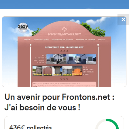
✕
FRONTONS.NET
 AJOUTS
RECHERCHER UN FRONTON
PROPOSER U
64300 Mont, France
26 Rue Saint-Jacques
#3385
Fronton mur à gauche