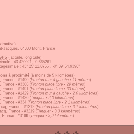
ximative) :
nt-Jacques, 64300 Mont, France
GPS
(latitude, longitude) :
écimale
:
43.420021, -0.665261
exagésimale
:
43° 25' 12.0756", -0° 39' 54.9396"
tons à proximité
(à moins de 5 kilomèters)
, France - #1490
(
Fronton mur à gauche • 11 mètres
)
, France - #3386
(
Fronton place libre • 29 mètres
)
, France - #1491
(
Fronton place libre • 33 mètres
)
, France - #1429
(
Fronton mur à gauche • 2,0 kilomètres
)
, France - #1430
(
Trinquet • 2,0 kilomètres
)
, France - #334
(
Fronton place libre • 2,1 kilomètres
)
acq, France - #1212
(
Fronton place libre • 3,1 kilomètres
)
acq, France - #3219
(
Trinquet • 3,3 kilomètres
)
, France - #3189
(
Trinquet • 3,9 kilomètres
)