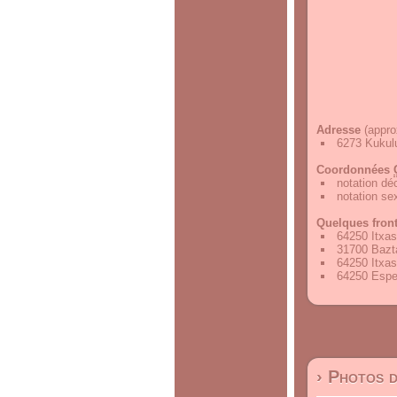
Adresse
(appro
6273 Kukulu
Coordonnées
notation d
notation s
Quelques fron
64250 Itxas
31700 Bazt
64250 Itxas
64250 Espel
› Photos 