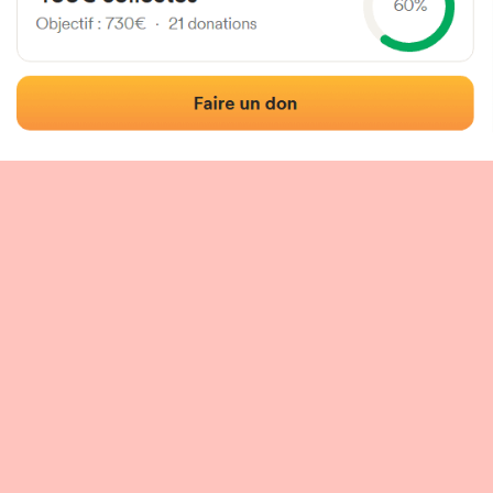
Localisation
Photos
Commentaires et avis
|
|
tion du fronton