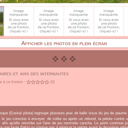
Afficher les photos en plein écran
ires et avis des internautes
 à ce fronton :
(0)
sque (Euskal pilota) regroupe plusieurs jeux de balle issus du jeu de paume.
, le jeu consiste à envoyer, de volée ou après un rebond, la pelote contre u
afin qu'elle retombe sur l'aire de jeu nommée cancha. Le point continue j
 une faute (falta) ou n'arrive pas à relancer la pelote avant le deuxième rebo