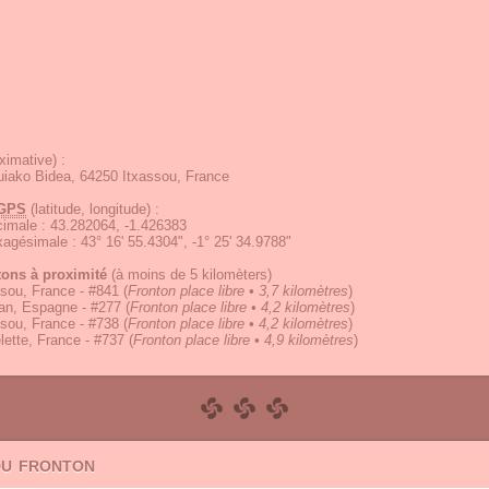
ximative) :
iako Bidea, 64250 Itxassou, France
GPS
(latitude, longitude) :
écimale
:
43.282064, -1.426383
exagésimale
:
43° 16' 55.4304", -1° 25' 34.9788"
tons à proximité
(à moins de 5 kilomèters)
sou, France - #841
(
Fronton place libre • 3,7 kilomètres
)
an, Espagne - #277
(
Fronton place libre • 4,2 kilomètres
)
sou, France - #738
(
Fronton place libre • 4,2 kilomètres
)
ette, France - #737
(
Fronton place libre • 4,9 kilomètres
)
du fronton