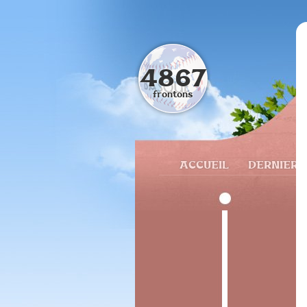
4867
frontons
ACCUEIL
DERNIERS