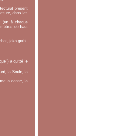
tectural présent
mesure, dans les
x (un à chaque
0 mètres de haut
bot, joko-garbi,
e") a quitté le
rd, la Soule, la
mme la danse, la