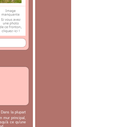
 Dans la plupart
n mur principal,
usqu'à ce qu'une
nd.