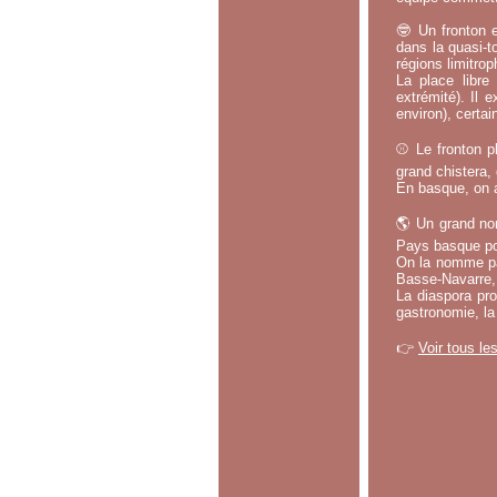
🤓 Un fronton e
dans la quasi-t
régions limitrop
La place libr
extrémité). Il 
environ), certa
⚾ Le fronton pl
grand chistera,
En basque, on a
🌎 Un grand no
Pays basque po
On la nomme par
Basse-Navarre, 
La diaspora pro
gastronomie, la
👉
Voir tous le