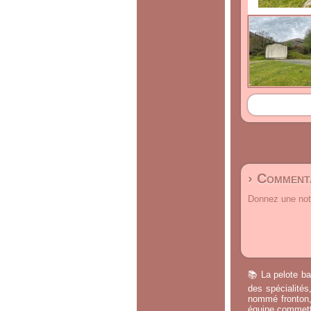
› Commenta
Donnez une note
📚 La pelote ba
des spécialités
nommé fronton, 
équipe commette