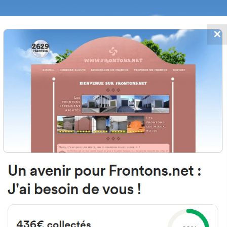
✕
FRONTONS.NET
 AJOUTS
RECHERCHER UN FRONTON
PROPOSER U
64250 Itxassou, France
6273 Kukuluiako Bidea
#5527
Fronton place libre