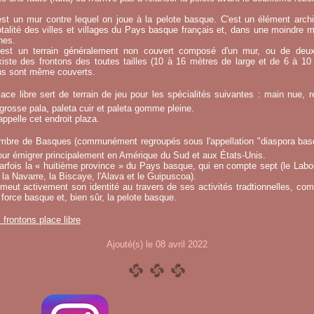
st un mur contre lequel on joue à la pelote basque. C'est un élément archi
otalité des villes et villages du Pays basque français et, dans une moindre 
hes.
e est un terrain généralement non couvert composé d'un mur, ou de deu
existe des frontons des toutes tailles (10 à 16 mètres de large et de 6 à 1
ins sont même couverts.
ace libre sert de terrain de jeu pour les spécialités suivantes : main nue, re
 grosse pala, paleta cuir et paleta gomme pleine.
ppelle cet endroit plaza.
mbre de Basques (communément regroupés sous l'appellation "diaspora basqu
ur émigrer principalement en Amérique du Sud et aux États-Unis.
fois la « huitième province » du Pays basque, qui en compte sept (le Labou
la Navarre, la Biscaye, l'Alava et le Guipuscoa).
meut activement son identité au travers de ses activités tradtionnelles, co
 force basque et, bien sûr, la pelote basque.
s frontons place libre
Ajouté(s) le 08 avril 2022