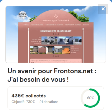
✕
4867
frontons
FRONTONS.NET
RECHERCHER UN FRONTON
PROPOSER UN FRONTON
Av. Santos Iruela 42300 Cdad.
de Osma Soria Espagne
2
#3815