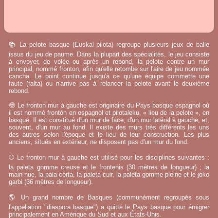
📚 La pelote basque (Euskal pilota) regroupe plusieurs jeux de balle
issus du jeu de paume. Dans la plupart des spécialités, le jeu consiste
à envoyer, de volée ou après un rebond, la pelote contre un mur
principal, nommé fronton, afin qu'elle retombe sur l'aire de jeu nommée
cancha. Le point continue jusqu'à ce qu'une équipe commette une
faute (falta) ou n'arrive pas à relancer la pelote avant le deuxième
rebond.
🤓 Le fronton mur à gauche est originaire du Pays basque espagnol où
il est nommé frontón en espagnol et pilotaleku, « lieu de la pelote », en
basque. Il est constitué d'un mur de face, d'un mur latéral à gauche, et,
souvent, d'un mur au fond. Il existe des murs très différents les uns
des autres selon l'époque et le lieu de leur construction. Les plus
anciens, situés en extérieur, ne disposent pas d'un mur du fond.
⚾ Le fronton mur à gauche est utilisé pour les disciplines suivantes :
la paleta gomme creuse et le frontenis (30 mètres de longueur) ; la
main nue, la pala corta, la paleta cuir, la paleta gomme pleine et le joko
garbi (36 mètres de longueur).
🌎 Un grand nombre de Basques (communément regroupés sous
l'appellation "diaspora basque") a quitté le Pays basque pour émigrer
principalement en Amérique du Sud et aux États-Unis.