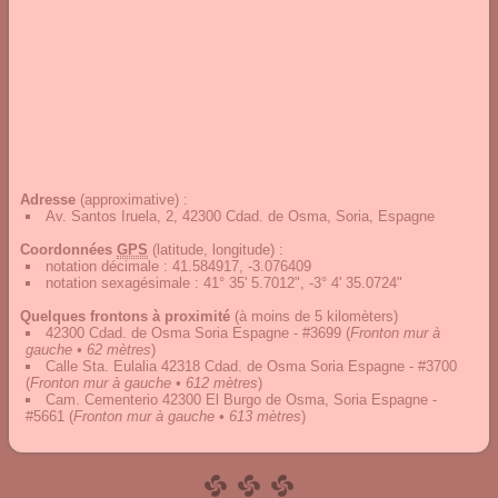
Adresse
(approximative) :
Av. Santos Iruela, 2, 42300 Cdad. de Osma, Soria, Espagne
Coordonnées
GPS
(latitude, longitude) :
notation décimale
:
41.584917, -3.076409
notation sexagésimale
:
41° 35' 5.7012", -3° 4' 35.0724"
Quelques frontons à proximité
(à moins de 5 kilomèters)
42300 Cdad. de Osma Soria Espagne - #3699
(
Fronton mur à
gauche • 62 mètres
)
Calle Sta. Eulalia 42318 Cdad. de Osma Soria Espagne - #3700
(
Fronton mur à gauche • 612 mètres
)
Cam. Cementerio 42300 El Burgo de Osma, Soria Espagne -
#5661
(
Fronton mur à gauche • 613 mètres
)