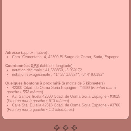
Adresse
(approximative) :
Cam. Cementerio, 4, 42300 El Burgo de Osma, Soria, Espagne
Coordonnées
GPS
(latitude, longitude) :
notation décimale
:
41.583859, -3.069172
notation sexagésimale
:
41° 35' 1.8924", -3° 4' 9.0192"
Quelques frontons à proximité
(à moins de 5 kilomèters)
42300 Cdad. de Osma Soria Espagne - #3699
(
Fronton mur à
gauche • 552 mètres
)
Av. Santos Iruela 42300 Cdad. de Osma Soria Espagne - #3815
(
Fronton mur à gauche • 613 mètres
)
Calle Sta. Eulalia 42318 Cdad. de Osma Soria Espagne - #3700
(
Fronton mur à gauche • 1,1 kilomètres
)