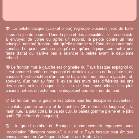
📚 La pelote basque (Euskal pilota) regroupe plusieurs jeux de balle
issus du jeu de paume. Dans la plupart des spécialités, le jeu consiste
à envoyer, de volée ou après un rebond, la pelote contre un mur
principal, nommé fronton, afin qu'elle retombe sur l'aire de jeu nommée
cancha. Le point continue jusqu'à ce qu'une équipe commette une
faute (falta) ou n'arrive pas à relancer la pelote avant le deuxième
rebond.
🤓 Le fronton mur à gauche est originaire du Pays basque espagnol où
il est nommé frontón en espagnol et pilotaleku, « lieu de la pelote », en
basque. Il est constitué d'un mur de face, d'un mur latéral à gauche, et,
souvent, d'un mur au fond. Il existe des murs très différents les uns
des autres selon l'époque et le lieu de leur construction. Les plus
anciens, situés en extérieur, ne disposent pas d'un mur du fond.
⚾ Le fronton mur à gauche est utilisé pour les disciplines suivantes :
la paleta gomme creuse et le frontenis (30 mètres de longueur) ; la
main nue, la pala corta, la paleta cuir, la paleta gomme pleine et le joko
garbi (36 mètres de longueur).
🌎 Un grand nombre de Basques (communément regroupés sous
l'appellation "diaspora basque") a quitté le Pays basque pour émigrer
principalement en Amérique du Sud et aux États-Unis.