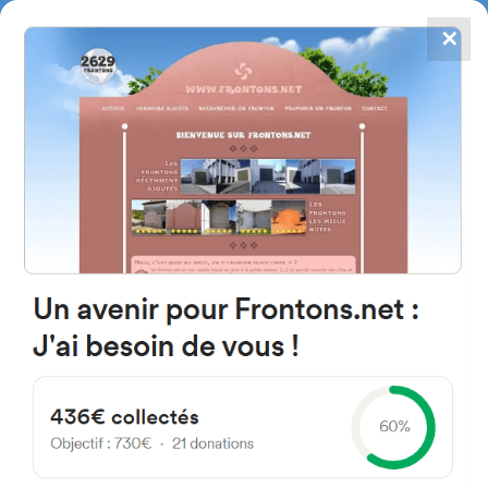
✕
4867
frontons
FRONTONS.NET
RECHERCHER UN FRONTON
PROPOSER UN FRONTON
Cam. Cementerio 42300 El
Burgo de Osma, Soria Espagne
4
#5661