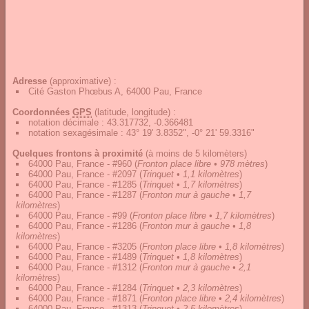
Adresse
(approximative) :
Cité Gaston Phœbus A, 64000 Pau, France
Coordonnées
GPS
(latitude, longitude) :
notation décimale
:
43.317732, -0.366481
notation sexagésimale
:
43° 19' 3.8352", -0° 21' 59.3316"
Quelques frontons à proximité
(à moins de 5 kilomèters)
64000 Pau, France - #960
(
Fronton place libre • 978 mètres
)
64000 Pau, France - #2097
(
Trinquet • 1,1 kilomètres
)
64000 Pau, France - #1285
(
Trinquet • 1,7 kilomètres
)
64000 Pau, France - #1287
(
Fronton mur à gauche • 1,7
kilomètres
)
64000 Pau, France - #99
(
Fronton place libre • 1,7 kilomètres
)
64000 Pau, France - #1286
(
Fronton mur à gauche • 1,8
kilomètres
)
64000 Pau, France - #3205
(
Fronton place libre • 1,8 kilomètres
)
64000 Pau, France - #1489
(
Trinquet • 1,8 kilomètres
)
64000 Pau, France - #1312
(
Fronton mur à gauche • 2,1
kilomètres
)
64000 Pau, France - #1284
(
Trinquet • 2,3 kilomètres
)
64000 Pau, France - #1871
(
Fronton place libre • 2,4 kilomètres
)
64000 Pau, France - #1313
(
Trinquet • 2,5 kilomètres
)