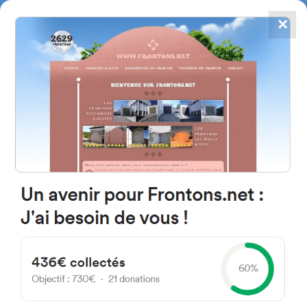
✕
4867
frontons
FRONTONS.NET
RECHERCHER UN FRONTON
PROPOSER UN FRONTON
Cité Gaston Phœbus A 64000
Pau, France
#3337
Fronton mur à gauche
Localisation
Photos
Commentaires et avis
|
|