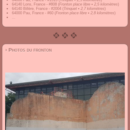
64140 Lons, France - #808
(
Fronton place libre • 2,5 kilomètres
)
64140 Billère, France - #2004
(
Trinquet • 2,7 kilomètres
)
64000 Pau, France - #60
(
Fronton place libre • 2,8 kilomètres
)
...
› Photos du fronton