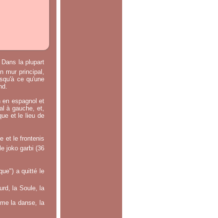
 Dans la plupart
n mur principal,
usqu'à ce qu'une
nd.
n en espagnol et
ral à gauche, et,
ue et le lieu de
 et le frontenis
le joko garbi (36
e") a quitté le
rd, la Soule, la
mme la danse, la