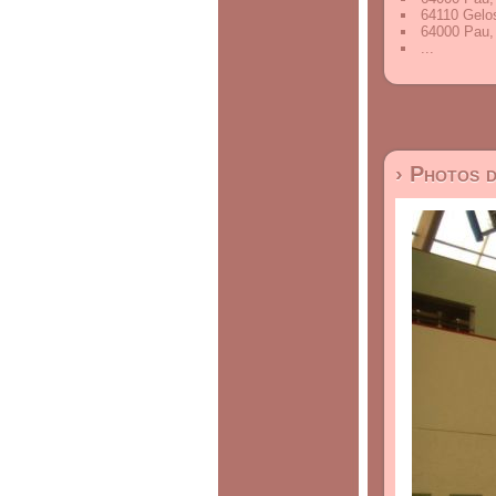
64110 Gelos
64000 Pau,
...
› Photos 