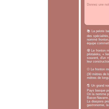
Donnez une note
📚 La pelote ba
des spécialités
nommé fronton, 
équipe commette
🤓 Le fronton m
pilotaleku, « li
souvent, d'un m
leur constructi
⚾ Le fronton mu
(30 mètres de lo
mètres de longu
🌎 Un grand no
Pays basque po
On la nomme par
Basse-Navarre, 
La diaspora pro
gastronomie, la