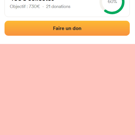
Localisation
Photos
Commentaires et avis
|
|
tion du fronton