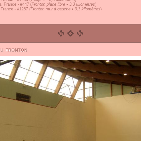
, France - #447
(
Fronton place libre • 3,3 kilomètres
)
 France - #1287
(
Fronton mur à gauche • 3,3 kilomètres
)
du fronton