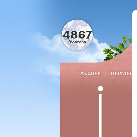
4867
frontons
ACCUEIL
DERNIERS