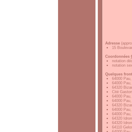
Adresse
(appro
15 Bouleva
Coordonnées
notation d
notation s
Quelques fron
64000 Pau,
64000 Pau,
64320 Biza
Cité Gasto
64000 Pau,
64000 Pau,
64320 Biza
64000 Pau,
64000 Pau,
64320 Idron
64320 Idron
64110 Gelo
64000 Pau,