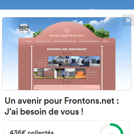
✕
FRONTONS.NET
 AJOUTS
RECHERCHER UN FRONTON
PROPOSER U
64000 Pau, France
15 Boulevard Tourasse
#1312
Fronton mur à gauche