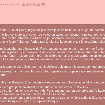
 à ce fronton :
(0)
sque (Euskal pilota) regroupe plusieurs jeux de balle issus du jeu de paume.
, le jeu consiste à envoyer, de volée ou après un rebond, la pelote contre u
afin qu'elle retombe sur l'aire de jeu nommée cancha. Le point continue j
 une faute (falta) ou n'arrive pas à relancer la pelote avant le deuxième rebo
ur à gauche est originaire du Pays basque espagnol où il est nommé frontó
eu de la pelote », en basque. Il est constitué d'un mur de face, d'un mur laté
ur au fond. Il existe des murs très différents les uns des autres selon l'époq
on. Les plus anciens, situés en extérieur, ne disposent pas d'un mur du fond.
r à gauche est utilisé pour les disciplines suivantes : la paleta gomme creuse
ngueur) ; la main nue, la pala corta, la paleta cuir, la paleta gomme pleine et 
eur).
mbre de Basques (communément regroupés sous l'appellation "diaspora basqu
ur émigrer principalement en Amérique du Sud et aux États-Unis.
fois la « huitième province » du Pays basque, qui en compte sept (le Labou
la Navarre, la Biscaye, l'Alava et le Guipuscoa).
meut activement son identité au travers de ses activités tradtionnelles, co
 force basque et, bien sûr, la pelote basque.