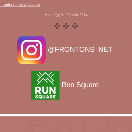
s frontons mur à gauche
Ajouté(s) le 20 août 2014
@FRONTONS_NET
Run Square