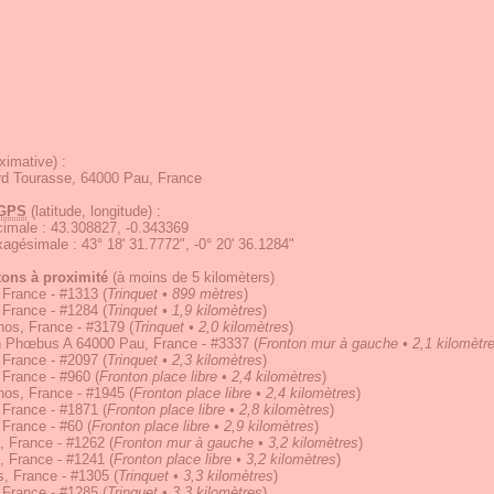
ximative) :
rd Tourasse, 64000 Pau, France
GPS
(latitude, longitude) :
écimale
:
43.308827, -0.343369
exagésimale
:
43° 18' 31.7772", -0° 20' 36.1284"
tons à proximité
(à moins de 5 kilomèters)
 France - #1313
(
Trinquet • 899 mètres
)
 France - #1284
(
Trinquet • 1,9 kilomètres
)
nos, France - #3179
(
Trinquet • 2,0 kilomètres
)
n Phœbus A 64000 Pau, France - #3337
(
Fronton mur à gauche • 2,1 kilomètr
 France - #2097
(
Trinquet • 2,3 kilomètres
)
 France - #960
(
Fronton place libre • 2,4 kilomètres
)
nos, France - #1945
(
Fronton place libre • 2,4 kilomètres
)
 France - #1871
(
Fronton place libre • 2,8 kilomètres
)
 France - #60
(
Fronton place libre • 2,9 kilomètres
)
, France - #1262
(
Fronton mur à gauche • 3,2 kilomètres
)
, France - #1241
(
Fronton place libre • 3,2 kilomètres
)
s, France - #1305
(
Trinquet • 3,3 kilomètres
)
 France - #1285
(
Trinquet • 3,3 kilomètres
)