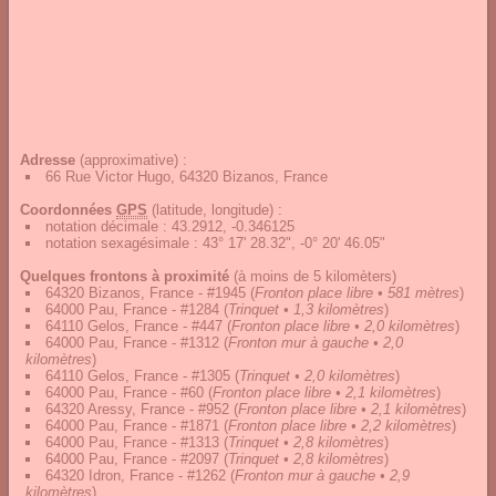
Adresse
(approximative) :
66 Rue Victor Hugo, 64320 Bizanos, France
Coordonnées
GPS
(latitude, longitude) :
notation décimale
:
43.2912, -0.346125
notation sexagésimale
:
43° 17' 28.32", -0° 20' 46.05"
Quelques frontons à proximité
(à moins de 5 kilomèters)
64320 Bizanos, France - #1945
(
Fronton place libre • 581 mètres
)
64000 Pau, France - #1284
(
Trinquet • 1,3 kilomètres
)
64110 Gelos, France - #447
(
Fronton place libre • 2,0 kilomètres
)
64000 Pau, France - #1312
(
Fronton mur à gauche • 2,0
kilomètres
)
64110 Gelos, France - #1305
(
Trinquet • 2,0 kilomètres
)
64000 Pau, France - #60
(
Fronton place libre • 2,1 kilomètres
)
64320 Aressy, France - #952
(
Fronton place libre • 2,1 kilomètres
)
64000 Pau, France - #1871
(
Fronton place libre • 2,2 kilomètres
)
64000 Pau, France - #1313
(
Trinquet • 2,8 kilomètres
)
64000 Pau, France - #2097
(
Trinquet • 2,8 kilomètres
)
64320 Idron, France - #1262
(
Fronton mur à gauche • 2,9
kilomètres
)