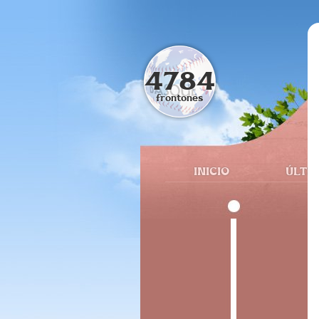
4784
frontones
INICIO
ÚLTI