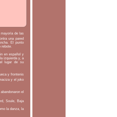
a mayoría de las
contra una pared
ancha. El punto
o rebote.
tón en español y
la izquierda y, a
el lugar de su
ueca y frontenis
maciza y el joko
 abandonaron el
rd, Soule, Baja
omo la danza, la