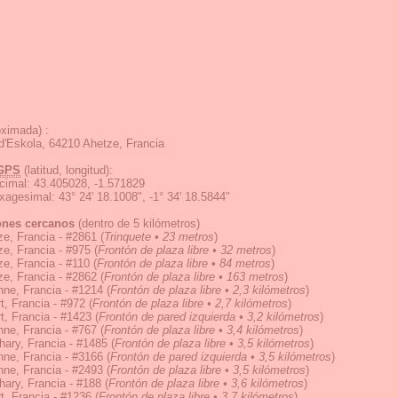
ximada) :
'Eskola, 64210 Ahetze, Francia
GPS
(latitud, longitud):
cimal
:
43.405028, -1.571829
exagesimal
:
43° 24' 18.1008", -1° 34' 18.5844"
ones cercanos
(dentro de 5 kilómetros)
e, Francia - #2861
(
Trinquete • 23 metros
)
e, Francia - #975
(
Frontón de plaza libre • 32 metros
)
e, Francia - #110
(
Frontón de plaza libre • 84 metros
)
e, Francia - #2862
(
Frontón de plaza libre • 163 metros
)
ne, Francia - #1214
(
Frontón de plaza libre • 2,3 kilómetros
)
t, Francia - #972
(
Frontón de plaza libre • 2,7 kilómetros
)
t, Francia - #1423
(
Frontón de pared izquierda • 3,2 kilómetros
)
ne, Francia - #767
(
Frontón de plaza libre • 3,4 kilómetros
)
ary, Francia - #1485
(
Frontón de plaza libre • 3,5 kilómetros
)
ne, Francia - #3166
(
Frontón de pared izquierda • 3,5 kilómetros
)
ne, Francia - #2493
(
Frontón de plaza libre • 3,5 kilómetros
)
ary, Francia - #188
(
Frontón de plaza libre • 3,6 kilómetros
)
t, Francia - #1236
(
Frontón de plaza libre • 3,7 kilómetros
)