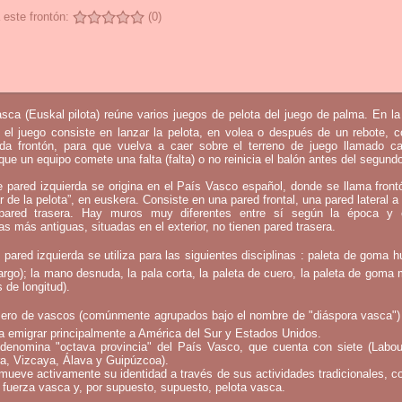
 este frontón:
(0)
sca (Euskal pilota) reúne varios juegos de pelota del juego de palma. En l
 el juego consiste en lanzar la pelota, en volea o después de un rebote, 
mada frontón, para que vuelva a caer sobre el terreno de juego llamado c
que un equipo comete una falta (falta) o no reinicia el balón antes del segund
e pared izquierda se origina en el País Vasco español, donde se llama fron
ar de la pelota”, en euskera. Consiste en una pared frontal, una pared lateral a 
ared trasera. Hay muros muy diferentes entre sí según la época y 
as más antiguas, situadas en el exterior, no tienen pared trasera.
 pared izquierda se utiliza para las siguientes disciplinas : paleta de goma h
argo); la mano desnuda, la pala corta, la paleta de cuero, la paleta de goma 
 de longitud).
ero de vascos (comúnmente agrupados bajo el nombre de "diáspora vasca")
a emigrar principalmente a América del Sur y Estados Unidos.
denomina "octava provincia" del País Vasco, que cuenta con siete (Labou
a, Vizcaya, Álava y Guipúzcoa).
mueve activamente su identidad a través de sus actividades tradicionales, c
 fuerza vasca y, por supuesto, supuesto, pelota vasca.