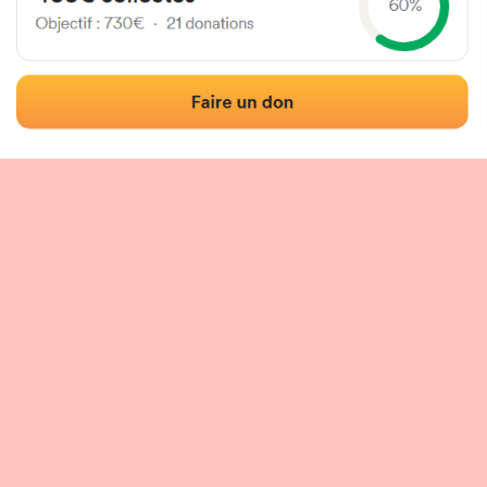
Localización
Fotos
Comentarios y reseñas
|
|
n del frontón