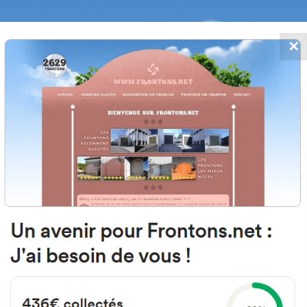
✕
FRONTONS.NET
MOS
BUSCAR UN FRONTÓN
AÑADIR UN
64210 Ahetze, Francia
50 Chemin d'Eskola
#2491
Frontón de pared izquierda