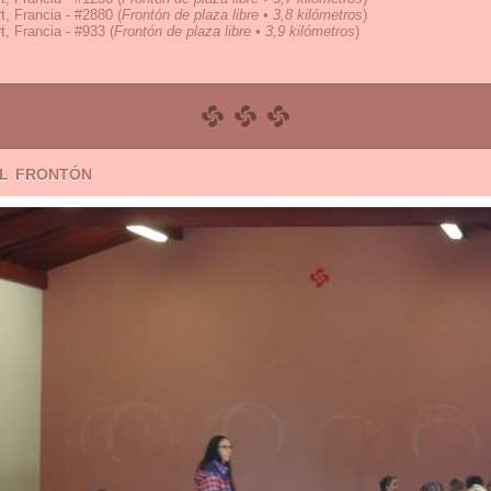
t, Francia - #2880
(
Frontón de plaza libre • 3,8 kilómetros
)
t, Francia - #933
(
Frontón de plaza libre • 3,9 kilómetros
)
el frontón