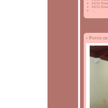
64210 Bidar
64210 Bidar
...
› Fotos d