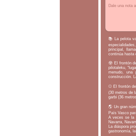
Dale una nota a
📚 La pelota va
especialidades,
principal, lla
continúa hasta 
🤓 El frontón d
pilotaleku, “lug
menudo, una p
construcción. L
⚾ El frontón de
(30 metros de l
garbi (36 metros
🌎 Un gran núm
País Vasco par
A veces se la 
Navarra, Navarr
La diáspora pro
gastronomía, la