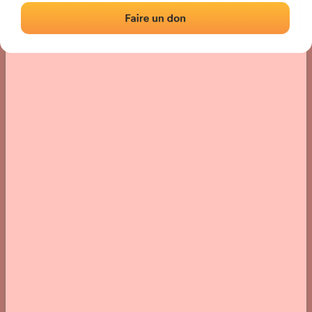
Localización
Fotos
Comentarios y reseñas
|
|
› Ubicación del frontón