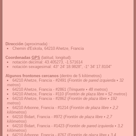
Dirección
(aproximada) :
Chemin d'Eskola, 64210 Ahetze, Francia
Coordenadas
GPS
(latitud, longitud):
notación decimal
:
43.405273, -1.571614
notación sexagesimal
:
43° 24' 18.9828", -1° 34' 17.8104"
Algunos frontones cercanos
(dentro de 5 kilómetros)
64210 Ahetze, Francia - #2491
(
Frontón de pared izquierda • 32
metros
)
64210 Ahetze, Francia - #2861
(
Trinquete • 48 metros
)
64210 Ahetze, Francia - #110
(
Frontón de plaza libre • 52 metros
)
64210 Ahetze, Francia - #2862
(
Frontón de plaza libre • 192
metros
)
64210 Arbonne, Francia - #1214
(
Frontón de plaza libre • 2,2
kilómetros
)
64210 Bidart, Francia - #972
(
Frontón de plaza libre • 2,7
kilómetros
)
64210 Bidart, Francia - #1423
(
Frontón de pared izquierda • 3,2
kilómetros
)
64210 Arbonne, Francia - #767
(
Frontón de plaza libre • 3,4