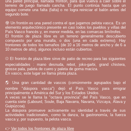
una pared principal, llamada frontón, para que vuelva a caer sobre el
terreno de juego llamado cancha. El punto continúa hasta que un
equipo comete una falta (falta) o no logra reiniciar el balón antes del
segundo bote.
🤓 Un frontón es una pared contra el que jugamos pelota vasca. Es un
elemento arquitectónico presente en casi todos los pueblos y villas del
País Vasco francés y, en menor medida, en las comarcas limítrofes.
El frontón de plaza libre es un terreno generalmente descubierto
compuesto por una muralla, o dos (una en cada extremo). Hay
frontones de todos los tamaños (de 10 a 16 metros de ancho y de 6 a
10 metros de alto), algunos incluso están cubiertos.
⚾ El frontón de plaza libre sirve de patio de recreo para las siguientes
especialidades : mano desnuda, rebot, joko-garbi, grand chistera,
grosse pala, paleta de cuero y paleta de goma maciza.
En vasco, este lugar se llama pilota plaza.
🌎 Una gran cantidad de vascos (comúnmente agrupados bajo el
nombre "diáspora vasca") dejó el País Vasco para emigrar
principalmente a América del Sur y los Estados Unidos.
A veces se le llama la "octava provincia" del País Vasco, que en
cuenta siete (Labourd, Soule, Baja Navarra, Navarra, Vizcaya, Álava y
Guipúzcoa).
La diáspora promueve activamente su identidad a través de sus
actividades tradicionales, como la danza, la gastronomía, la fuerza
vasca y, por supuesto, la pelota vasca.
👉
Ver todos los frontones de plaza libre