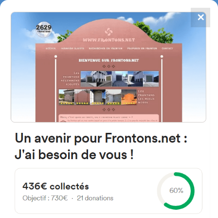
✕
4784
frontones
FRONTONS.NET
BUSCAR UN FRONTÓN
AÑADIR UN FRONTÓN
64210 Ahetze, Francia
Chemin d'Eskola
#975
Frontón de plaza libre