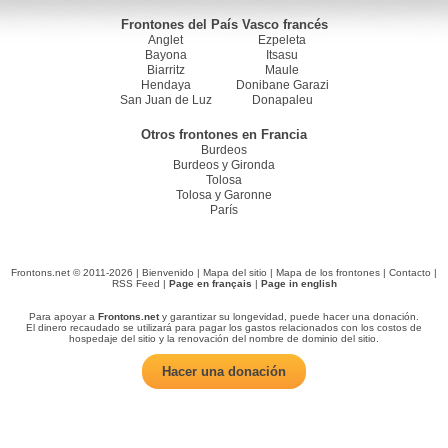
Frontones del País Vasco francés
Anglet
Ezpeleta
Bayona
Itsasu
Biarritz
Maule
Hendaya
Donibane Garazi
San Juan de Luz
Donapaleu
Otros frontones en Francia
Burdeos
Burdeos y Gironda
Tolosa
Tolosa y Garonne
París
Frontons.net © 2011-2026 |
Bienvenido
|
Mapa del sitio
|
Mapa de los frontones
|
Contacto
|
RSS Feed
|
Page en français
|
Page in english
Para apoyar a
Frontons.net
y garantizar su longevidad, puede hacer una donación.
El dinero recaudado se utilizará para pagar los gastos relacionados con los costos de
hospedaje del sitio y la renovación del nombre de dominio del sitio.
Hacer una donación